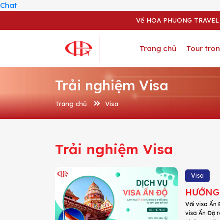
Chat
Về HOA PHUONG TRAVEL
Trang chủ
Tour tro
Trải nghiệm Visa
Trang chủ
Visa
Trải nghiệm Visa
Visa
HƯỚNG 
Với visa Ấn 
visa Ấn Độ r