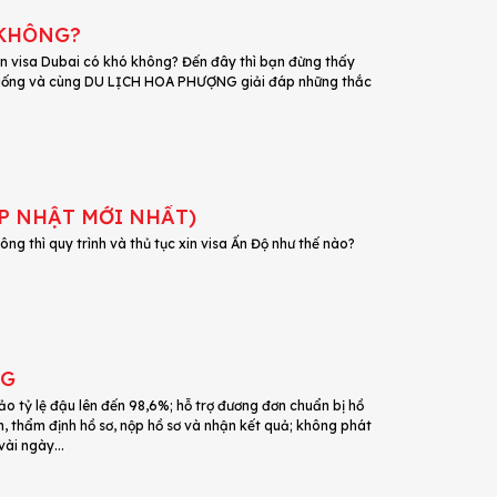
 KHÔNG?
Xin visa Dubai có khó không? Đến đây thì bạn đừng thấy
ồi xuống và cùng DU LỊCH HOA PHƯỢNG giải đáp những thắc
ẬP NHẬT MỚI NHẤT)
g thì quy trình và thủ tục xin visa Ấn Độ như thế nào?
NG
 tỷ lệ đậu lên đến 98,6%; hỗ trợ đương đơn chuẩn bị hồ
, thẩm định hồ sơ, nộp hồ sơ và nhận kết quả; không phát
vài ngày...