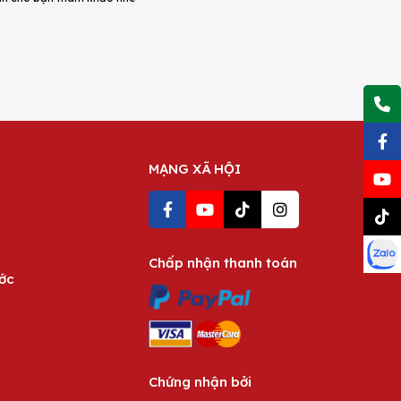
MẠNG XÃ HỘI
Chấp nhận thanh toán
ước
Chứng nhận bởi