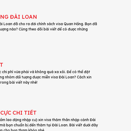
ỒNG ĐÀI LOAN
ài Loan đã cho ra đời chính sách visa Quan Hồng. Bạn đã
ượng nào? Cùng theo dõi bài viết để có được những
ẤT
 chi phí vừa phải và không quá xa xôi. Để có thể đặt
ong nhóm đối tượng được miễn visa Đài Loan? Cách xin
trong bài viết này nhé!
CỰC CHI TIẾT
ồm lao động nhập cư) xin visa thăm thân nhập cảnh Đài
 mà bạn chuẩn bị đến thăm tại Đài Loan. Bài viết dưới đây
Loan cho bạn tham khảo nhé