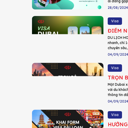
ai đang gặp
28/08/2024
Visa
ĐIỂM N
DU LỊCH HOA
nhanh, chỉ 1
chuyên sâu, 
04/09/202
Visa
TRỌN B
Một Dubai x
với du khác
thông tin đầ
04/09/202
Visa
HƯỚNG 