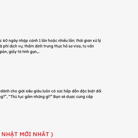
0 ngày nhập cảnh 1 lần hoặc nhiều lần; thời gian xử lý
à phí dịch vụ; thẩm định trung thực hồ sơ visa, tư vấn
iản, giấy tờ tinh gọn,…
ành cho giới siêu giàu luôn có sức hấp dẫn đặc biệt đối
ông?”, “Thủ tục gồm những gì?” Bạn sẽ được cung cấp
 NHẬT MỚI NHẤT )