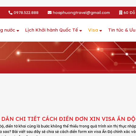
0978.522.888
hoaphuongtravel@gmail.com
60 Đỗ 
ng nước
Lịch Khởi hành Quốc Tế
Visa
Tin tức & Ưu
DẪN CHI TIẾT CÁCH ĐIỀN ĐƠN XIN VISA ẤN Đ
Độ, điền tờ khai cũng là bước không thể thiếu trong quá trình xin thị thực nhậ
a sao? Bài viết sau đây sẽ chia sẻ cách điền form xin visa Ấn Độ chính xác v