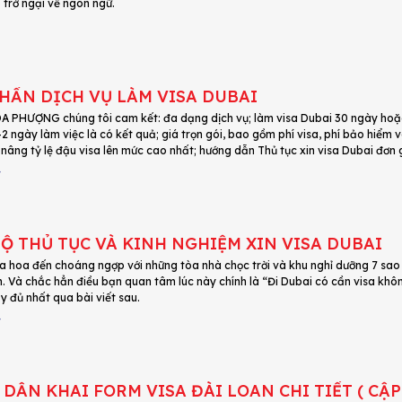
 trở ngại về ngôn ngữ.
HẤN DỊCH VỤ LÀM VISA DUBAI
 PHƯỢNG chúng tôi cam kết: đa dạng dịch vụ; làm visa Dubai 30 ngày hoặc 6
-2 ngày làm việc là có kết quả; giá trọn gói, bao gồm phí visa, phí bảo hiểm v
nâng tỷ lệ đậu visa lên mức cao nhất; hướng dẫn Thủ tục xin visa Dubai đơn g
4
Ộ THỦ TỤC VÀ KINH NGHIỆM XIN VISA DUBAI
a hoa đến choáng ngợp với những tòa nhà chọc trời và khu nghỉ dưỡng 7 sao d
h. Và chắc hẳn điều bạn quan tâm lúc này chính là “Đi Dubai có cần visa kh
y đủ nhất qua bài viết sau.
4
DẪN KHAI FORM VISA ĐÀI LOAN CHI TIẾT ( CẬP