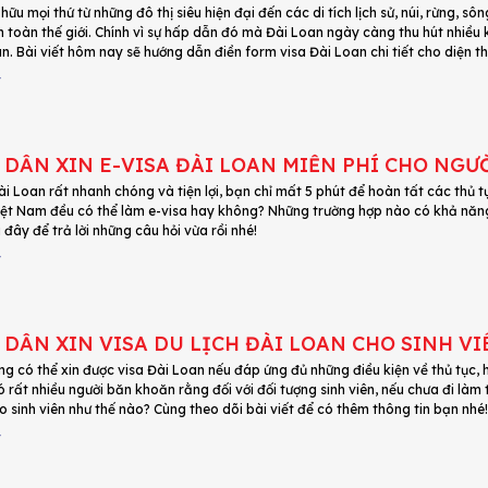
hữu mọi thứ từ những đô thị siêu hiện đại đến các di tích lịch sử, núi, rừng, s
 toàn thế giới. Chính vì sự hấp dẫn đó mà Đài Loan ngày càng thu hút nhiều k
n. Bài viết hôm nay sẽ hướng dẫn điền form visa Đài Loan chi tiết cho diện t
4
DẪN XIN E-VISA ĐÀI LOAN MIỄN PHÍ CHO NGƯ
ài Loan rất nhanh chóng và tiện lợi, bạn chỉ mất 5 phút để hoàn tất các thủ 
ệt Nam đều có thể làm e-visa hay không? Những trường hợp nào có khả năng 
i đây để trả lời những câu hỏi vừa rồi nhé!
4
DẪN XIN VISA DU LỊCH ĐÀI LOAN CHO SINH VI
ng có thể xin được visa Đài Loan nếu đáp ứng đủ những điều kiện về thủ tục, 
ó rất nhiều người băn khoăn rằng đối với đối tượng sinh viên, nếu chưa đi làm
 sinh viên như thế nào? Cùng theo dõi bài viết để có thêm thông tin bạn nhé!
4