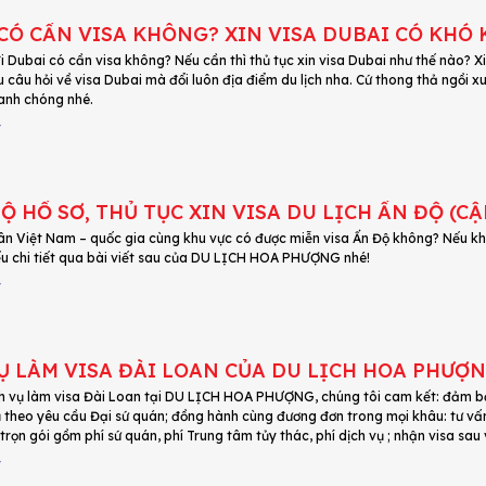
CÓ CẦN VISA KHÔNG? XIN VISA DUBAI CÓ KHÓ
đi Dubai có cần visa không? Nếu cần thì thủ tục xin visa Dubai như thế nào? 
u câu hỏi về visa Dubai mà đổi luôn địa điểm du lịch nha. Cứ thong thả ng
anh chóng nhé.
4
Ộ HỒ SƠ, THỦ TỤC XIN VISA DU LỊCH ẤN ĐỘ (C
n Việt Nam – quốc gia cùng khu vực có được miễn visa Ấn Độ không? Nếu khôn
ểu chi tiết qua bài viết sau của DU LỊCH HOA PHƯỢNG nhé!
4
Ụ LÀM VISA ĐÀI LOAN CỦA DU LỊCH HOA PHƯỢ
h vụ làm visa Đài Loan tại DU LỊCH HOA PHƯỢNG, chúng tôi cam kết: đảm bảo
ủ theo yêu cầu Đại sứ quán; đồng hành cùng đương đơn trong mọi khâu: tư vấn
í trọn gói gồm phí sứ quán, phí Trung tâm tủy thác, phí dịch vụ ; nhận visa sau 
4