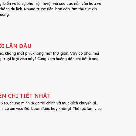
ông, biển và là sự pha trộn tuyệt vời của các nền văn hóa và
hách du lịch. Nhưng trước tiên, bạn cần làm thủ tục xin
hường.
ỜI LẦN ĐẦU
tục, không mất phí, không mất thời gian. Vậy có phải mọi
trượt loại visa này? Cùng xem hướng dẫn chi tiết trong
ÊN CHI TIẾT NHẤT
hồ sơ, chứng minh được tài chính và mục đích chuyến đi…
 thì có xin visa Đài Loan được hay không? Thủ tục làm visa