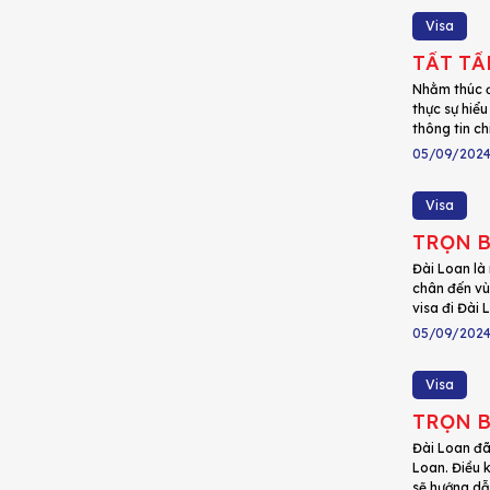
Visa
TẤT TẦ
Nhằm thúc đ
thực sự hiể
thông tin chi
05/09/202
Visa
TRỌN B
Đài Loan là
chân đến vù
visa đi Đài 
05/09/202
Visa
TRỌN B
Đài Loan đã
Loan. Điều 
sẽ hướng dẫn