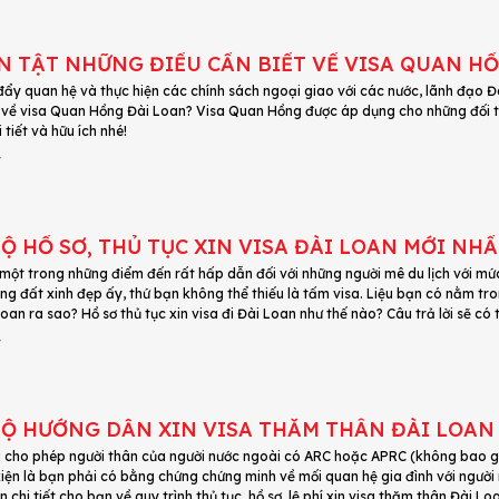
N TẬT NHỮNG ĐIỀU CẦN BIẾT VỀ VISA QUAN H
ẩy quan hệ và thực hiện các chính sách ngoại giao với các nước, lãnh đạo Đ
u về visa Quan Hồng Đài Loan? Visa Quan Hồng được áp dụng cho những đối t
 tiết và hữu ích nhé!
4
Ộ HỒ SƠ, THỦ TỤC XIN VISA ĐÀI LOAN MỚI NH
 một trong những điểm đến rất hấp dẫn đối với những người mê du lịch với mức
ng đất xinh đẹp ấy, thứ bạn không thể thiếu là tấm visa. Liệu bạn có nằm tr
Loan ra sao? Hồ sơ thủ tục xin visa đi Đài Loan như thế nào? Câu trả lời sẽ có 
4
Ộ HƯỚNG DẪN XIN VISA THĂM THÂN ĐÀI LOAN 
 cho phép người thân của người nước ngoài có ARC hoặc APRC (không bao g
kiện là bạn phải có bằng chứng chứng minh về mối quan hệ gia đình với người
 chi tiết cho bạn về quy trình thủ tục, hồ sơ, lệ phí xin visa thăm thân Đài 