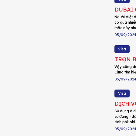
DUBAI 
Người Việt 
có quá nhiề
mắc này nh
05/09/202
Visa
TRỌN B
Vậy công dâ
Cùng tìm hi
05/09/202
Visa
DỊCH V
Sử dụng dịc
sơ đúng - đ
sinh phí: ph
05/09/202