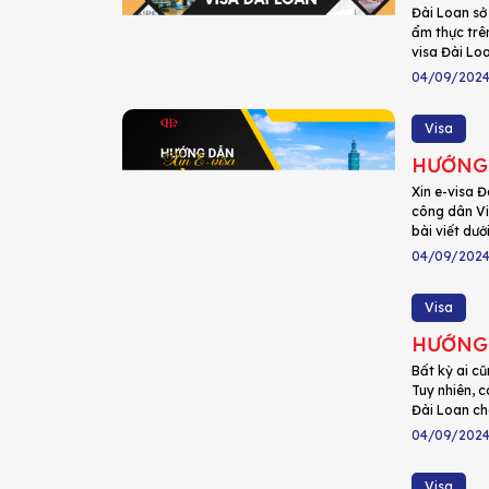
Đài Loan sở 
ẩm thực trên
visa Đài Loa
04/09/202
Visa
HƯỚNG 
Xin e-visa Đ
công dân Vi
bài viết dướ
04/09/202
Visa
HƯỚNG 
Bất kỳ ai cũ
Tuy nhiên, c
Đài Loan cho
04/09/202
Visa