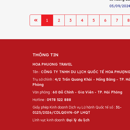
05/09/202
1
2
3
4
5
6
7
8
THÔNG TIN
HOA PHUONG TRAVEL
Tên :
CÔNG TY TNHH DU LỊCH QUỐC TẾ HOA PHƯỢN
Trụ sở chính :
4/2 Trần Quang Khải - Hồng Bàng - TP. Hả
Phòng
Văn phòng :
60 Đỗ Chính - Gia Viên - TP. Hải Phòng
Hotline :
0978 522 888
Giấy phép Kinh doanh Dịch vụ Lữ hành Quốc tế số :
31-
0125/2026/CDLQGVN-GP LHQT
Lĩnh vực kinh doanh:
Đại lý du lịch