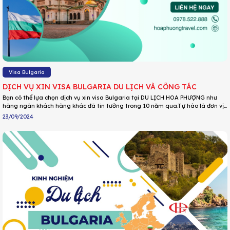
Visa Bulgaria
DỊCH VỤ XIN VISA BULGARIA DU LỊCH VÀ CÔNG TÁC
Bạn có thể lựa chọn dịch vụ xin visa Bulgaria tại DU LỊCH HOA PHƯỢNG như
hàng ngàn khách hàng khác đã tin tưởng trong 10 năm qua.Tự hào là đơn vị
hàng đầu trong lĩnh vực làm visa Bulgaria, DU LỊCH HOA PHƯỢNG cam kết sẽ
23/09/2024
đưa ra các giải pháp phù hợp cho từng trường hợp giúp Quý khách có bộ hồ sơ
mạnh mẽ từ đó nâng cao tỷ lệ đậu.