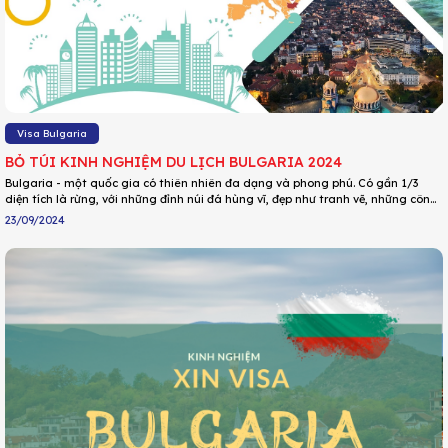
Visa Bulgaria
BỎ TÚI KINH NGHIỆM DU LỊCH BULGARIA 2024
Bulgaria - một quốc gia có thiên nhiên đa dạng và phong phú. Có gần 1/3
diện tích là rừng, với những đỉnh núi đá hùng vĩ, đẹp như tranh vẽ, những công
viên quốc gia xanh mát. Không chỉ vậy, Bulgaria còn có bờ biển trải dài với bãi
23/09/2024
cát trắng mịn, thị trấn cổ kính với những di tích của thời kỳ Xô Viết. Sự kết hợp
hài hoà giữa vị trí địa lý và thiên nhiên đã tạo nên một Bulgaria ấn tượng, hấp
dẫn!