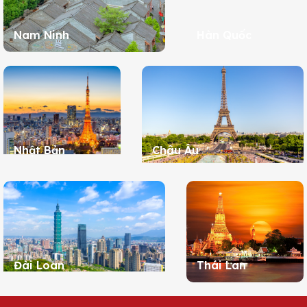
Nam Ninh
Hàn Quốc
Nhật Bản
Châu Âu
Đài Loan
Thái Lan