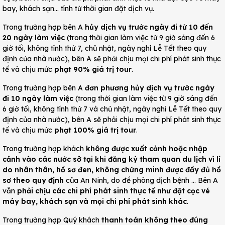
bay, khách sạn... tính từ thời gian đặt dịch vụ.
Trong trường hợp bên A
hủy dịch vụ trước ngày đi từ 10 đến
20 ngày làm việc
(trong thời gian làm việc từ 9 giờ sáng đến 6
giờ tối, không tính thứ 7, chủ nhật, ngày nghỉ Lễ Tết theo quy
định của nhà nước), bên A sẽ phải chịu mọi chi phí phát sinh thực
tế và chịu mức
phạt
90% giá trị tour
.
Trong trường hợp bên A
đơn phương hủy dịch vụ trước ngày
đi 10 ngày làm việc
(trong thời gian làm việc từ 9 giờ sáng đến
6 giờ tối, không tính thứ 7 và chủ nhật, ngày nghỉ Lễ Tết theo quy
định của nhà nước), bên A sẽ phải chịu mọi chi phí phát sinh thực
tế và chịu mức
phạt 100% giá trị tour
.
Trong trường hợp khách
không được xuất cảnh hoặc nhập
cảnh vào các nước sở tại khi đăng ký tham quan du lịch vì lí
do nhân thân, hồ sơ đen, không chứng minh được đầy đủ hồ
sơ theo quy định
của An Ninh, do đề phòng dịch bệnh ... Bên A
vẫn
phải chịu các chi phí phát sinh thực tế như đặt cọc vé
máy bay, khách sạn và mọi chi phí phát sinh khác
.
Trong trường hợp Quý khách
thanh toán không theo đúng