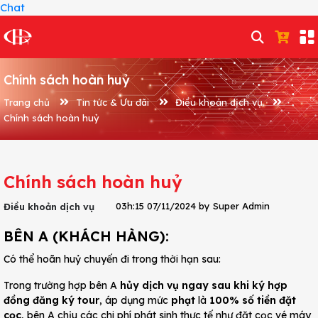
Chat
Chính sách hoàn huỷ
Trang chủ
Tin tức & Ưu đãi
Điều khoản dịch vụ
Chính sách hoàn huỷ
Chính sách hoàn huỷ
03h:15 07/11/2024 by Super Admin
Điều khoản dịch vụ
BÊN A (KHÁCH HÀNG):
Có thể hoãn huỷ chuyến đi trong thời hạn sau:
Trong trường hợp bên A
hủy dịch vụ ngay sau khi ký hợp
đồng đăng ký tour
, áp dụng mức
phạt
là
100% số tiền đặt
cọc
, bên A chịu các chi phí phát sinh thực tế như đặt cọc vé máy