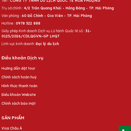
Tên :
CÔNG TY TNHH DU LỊCH QUỐC TẾ HOA PHƯỢNG
Trụ sở chính :
4/2 Trần Quang Khải - Hồng Bàng - TP. Hải Phòng
Văn phòng :
60 Đỗ Chính - Gia Viên - TP. Hải Phòng
Hotline :
0978 522 888
Giấy phép Kinh doanh Dịch vụ Lữ hành Quốc tế số :
31-
0125/2026/CDLQGVN-GP LHQT
Lĩnh vực kinh doanh:
Đại lý du lịch
Điều khoản Dịch vụ
Hướng dẫn đặt tour
Chính sách hoàn huỷ
Hình thức thanh toán
Điều khoản Website
Chính sách bảo mật
SẢN PHẨM
Visa Châu Á