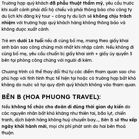
Trường hợp quý khách
đã phẫu thuật thẩm mỹ
, yêu cầu trước
khi xuất cảnh phải đổi hộ chiếu và phải thông báo cho công ty
du lịch khi đăng ký tour – công ty du lịch sẽ
không chịu trách
nhiệm
với trường hợp quý khách hàng không thông báo và
không được xuất cảnh.
Trẻ em
dưới 16 tuổi
nếu đi cùng bố mẹ, mang theo giấy khai
sinh bản sao công chứng mới nhất khi nhập cảnh. Nếu không đi
cùng bố mẹ, yêu cầu chuẩn bị giấy khai sinh + giấy ủy quyền 3
bên tại phòng công chứng với người đi kèm.
Chương trình có thể thay đổi thứ tự các điểm tham quan sao cho
phù hợp với tình hình thực tế hiện tại hoặc có trường hợp bất khả
kháng do nước sở tại quy định quý khách không vào tham quan.
BÊN B (HOA PHUONG TRAVEL):
Nếu
không tổ chức cho đoàn đi đúng thời gian dự kiến
do
các nguyên nhân bất khả kháng như thiên tai, bão lụt, chiến
tranh, dịch bệnh hàng không huỷ chuyến bay…, Bên B sẽ
thu xếp
ngày khởi hành mới
, mọi chi phí phát sinh do hai bên thoả
thuận.