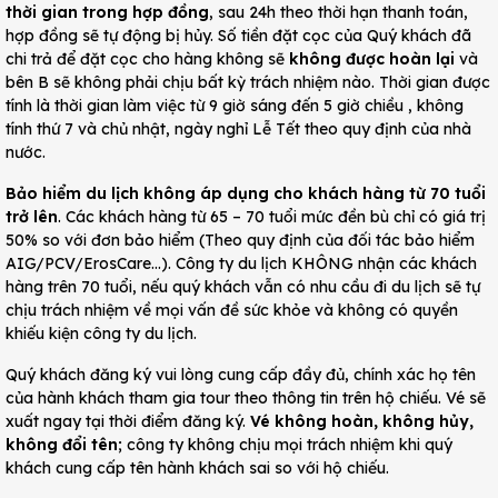
thời gian trong hợp đồng
, sau 24h theo thời hạn thanh toán,
hợp đồng sẽ tự động bị hủy. Số tiền đặt cọc của Quý khách đã
chi trả để đặt cọc cho hàng không sẽ
không được hoàn lại
và
bên B sẽ không phải chịu bất kỳ trách nhiệm nào. Thời gian được
tính là thời gian làm việc từ 9 giờ sáng đến 5 giờ chiều , không
tính thứ 7 và chủ nhật, ngày nghỉ Lễ Tết theo quy định của nhà
nước.
Bảo hiểm du lịch không áp dụng cho khách hàng từ 70 tuổi
trở lên
. Các khách hàng từ 65 – 70 tuổi mức đền bù chỉ có giá trị
50% so với đơn bảo hiểm (Theo quy định của đối tác bảo hiểm
AIG/PCV/ErosCare…). Công ty du lịch KHÔNG nhận các khách
hàng trên 70 tuổi, nếu quý khách vẫn có nhu cầu đi du lịch sẽ tự
chịu trách nhiệm về mọi vấn đề sức khỏe và không có quyền
khiếu kiện công ty du lịch.
Quý khách đăng ký vui lòng cung cấp đầy đủ, chính xác họ tên
của hành khách tham gia tour theo thông tin trên hộ chiếu. Vé sẽ
xuất ngay tại thời điểm đăng ký.
Vé không hoàn, không hủy,
không đổi tên
; công ty không chịu mọi trách nhiệm khi quý
khách cung cấp tên hành khách sai so với hộ chiếu.