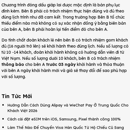
Chương trình đóng dấu giáp lai được mặc định là bản phụ lục
đính kèm. Bên B phải có trách nhiệm thực hiện đúng và đủ theo
đúng lịch trình như đã cam kết. Trong trường hợp Bên B tổ chức
thiếu điểm nào mà không có sự xác nhận đồng ý bằng biên bản
của bên A, bên B phải hoàn lại tiền điểm đó cho bên A.
Do tính chất đoàn khách lẻ nên bên B có trách nhiệm gom khách
đủ (16 người trở lên) sẽ khởi hành theo đúng lịch. Nếu số lượng có
từ 10 -14 khách, đoàn khởi hành không có hướng dẫn viên đi từ
Việt Nạm. Nếu số lượng dưới 10 khách, bên B có trách nhiệm
thông báo
cho bên A
trước 03 ngày
khởi hành và thỏa thuận
với bên A ngày khởi hành mới và giá sẽ thay đổi để sao phù hợp
với số lượng.
Tin Tức Mới
Hướng Dẫn Cách Dùng Alipay và WeChat Pay Ở Trung Quốc Cho
Khách Việt 2026
Cách cài đặt eSIM trên iOS, Samsung, Pixel thành công 100%
Làm Thế Nào Để Chuyển Visa Hàn Quốc Từ Hộ Chiếu Cũ Sang