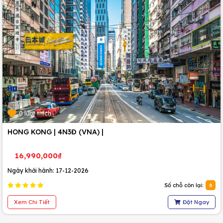
0 lượt thích
HONG KONG | 4N3Đ (VNA) |
16,990,000₫
Ngày khởi hành: 17-12-2026
Số chỗ còn lại:
6
Xem Chi Tiết
Đặt Ngay