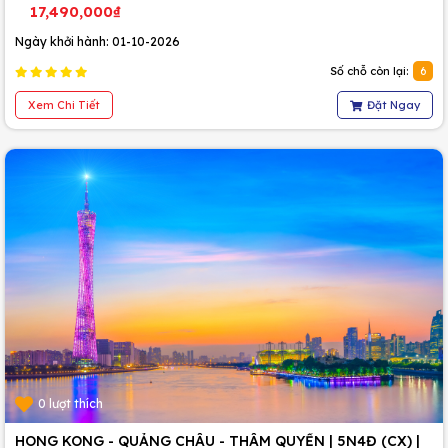
17,490,000₫
Ngày khởi hành: 01-10-2026
Số chỗ còn lại:
6
Xem Chi Tiết
Đặt Ngay
0 lượt thích
HONG KONG - QUẢNG CHÂU - THÂM QUYẾN | 5N4Đ (CX) |