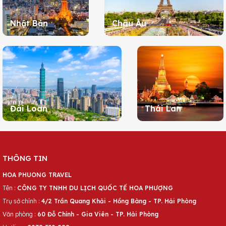
Nhật Bản
Châu Âu
Đài Loan
Thái Lan
THÔNG TIN
HOA PHUONG TRAVEL
Tên :
CÔNG TY TNHH DU LỊCH QUỐC TẾ HOA PHƯỢNG
Trụ sở chính :
4/2 Trần Quang Khải - Hồng Bàng - TP. Hải Phòng
Văn phòng :
60 Đỗ Chính - Gia Viên - TP. Hải Phòng