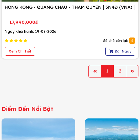
HONG KONG - QUẢNG CHÂU - THÂM QUYẾN | 5N4Đ (VNA) |
17,990,000₫
Ngày khởi hành: 19-08-2026
Số chỗ còn lại:
6
Xem Chi Tiết
Đặt Ngay
1
2
Điểm Đến Nổi Bật