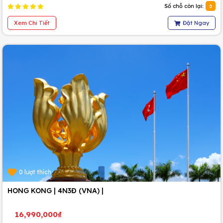
Số chỗ còn lại:
6
Xem Chi Tiết
Đặt Ngay
0 lượt thích
HONG KONG | 4N3Đ (VNA) |
16,990,000₫