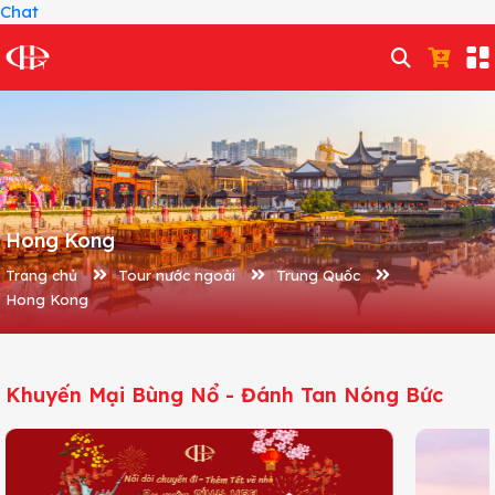
Chat
Hong Kong
Trang chủ
Tour nước ngoài
Trung Quốc
Hong Kong
Khuyến Mại Bùng Nổ - Đánh Tan Nóng Bức