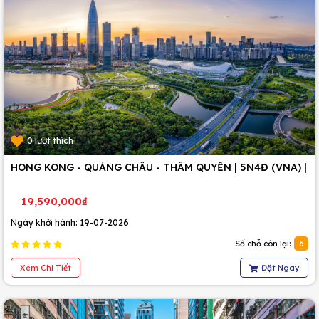
0 lượt thích
HONG KONG - QUẢNG CHÂU - THÂM QUYẾN | 5N4Đ (VNA) |
19,590,000₫
Ngày khởi hành: 19-07-2026
Số chỗ còn lại:
6
Xem Chi Tiết
Đặt Ngay