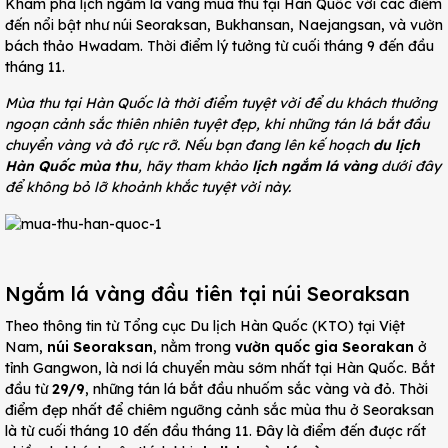
Khám phá lịch ngắm lá vàng mùa thu tại Hàn Quốc với các điểm
đến nổi bật như núi Seoraksan, Bukhansan, Naejangsan, và vườn
bách thảo Hwadam. Thời điểm lý tưởng từ cuối tháng 9 đến đầu
tháng 11.
Mùa thu tại Hàn Quốc là thời điểm tuyệt vời để du khách thưởng
ngoạn cảnh sắc thiên nhiên tuyệt đẹp, khi những tán lá bắt đầu
chuyển vàng và đỏ rực rỡ. Nếu bạn đang lên kế hoạch
du lịch
Hàn Quốc mùa thu
, hãy tham khảo
lịch ngắm lá vàng
dưới đây
để không bỏ lỡ khoảnh khắc tuyệt vời này.
Ngắm lá vàng đầu tiên tại núi Seoraksan
Theo thông tin từ Tổng cục Du lịch Hàn Quốc (KTO) tại Việt
Nam,
núi Seoraksan
, nằm trong
vườn quốc gia Seorakan
ở
tỉnh Gangwon, là nơi lá chuyển màu sớm nhất tại Hàn Quốc. Bắt
đầu từ
29/9
, những tán lá bắt đầu nhuốm sắc vàng và đỏ. Thời
điểm đẹp nhất để chiêm ngưỡng cảnh sắc mùa thu ở Seoraksan
là từ cuối tháng 10 đến đầu tháng 11. Đây là điểm đến được rất