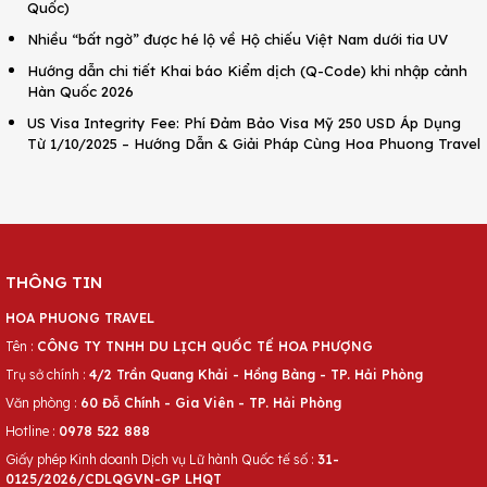
Quốc)
Nhiều “bất ngờ” được hé lộ về Hộ chiếu Việt Nam dưới tia UV
Hướng dẫn chi tiết Khai báo Kiểm dịch (Q-Code) khi nhập cảnh
Hàn Quốc 2026
US Visa Integrity Fee: Phí Đảm Bảo Visa Mỹ 250 USD Áp Dụng
Từ 1/10/2025 – Hướng Dẫn & Giải Pháp Cùng Hoa Phuong Travel
THÔNG TIN
HOA PHUONG TRAVEL
Tên :
CÔNG TY TNHH DU LỊCH QUỐC TẾ HOA PHƯỢNG
Trụ sở chính :
4/2 Trần Quang Khải - Hồng Bàng - TP. Hải Phòng
Văn phòng :
60 Đỗ Chính - Gia Viên - TP. Hải Phòng
Hotline :
0978 522 888
Giấy phép Kinh doanh Dịch vụ Lữ hành Quốc tế số :
31-
0125/2026/CDLQGVN-GP LHQT