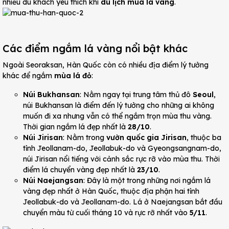
nhiều du khách yêu thích khi
du lịch mùa lá vàng
.
Các điểm ngắm lá vàng nổi bật khác
Ngoài Seoraksan, Hàn Quốc còn có nhiều địa điểm lý tưởng
khác để ngắm
mùa lá đỏ
:
Núi Bukhansan
: Nằm ngay tại trung tâm thủ đô
Seoul
,
núi Bukhansan là điểm đến lý tưởng cho những ai không
muốn đi xa nhưng vẫn có thể ngắm trọn mùa thu vàng.
Thời gian ngắm lá đẹp nhất là
28/10
.
Núi Jirisan
: Nằm trong
vườn quốc gia Jirisan
, thuộc ba
tỉnh Jeollanam-do, Jeollabuk-do và Gyeongsangnam-do,
núi Jirisan nổi tiếng với cảnh sắc rực rỡ vào mùa thu. Thời
điểm lá chuyển vàng đẹp nhất là
23/10
.
Núi Naejangsan
: Đây là một trong những nơi ngắm lá
vàng đẹp nhất ở Hàn Quốc, thuộc địa phận hai tỉnh
Jeollabuk-do và Jeollanam-do. Lá ở Naejangsan bắt đầu
chuyển màu từ cuối tháng 10 và rực rỡ nhất vào
5/11
.