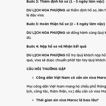
Bước 2: Thẩm định hồ sơ (1 - 3 ngày làm việc)
DU LỊCH HOA PHƯỢNG
sẽ thẩm định hồ sơ, liên 
lệ đậu visa.
Bước 3: Hoàn thiện hồ sơ (2 – 3 ngày làm việc)
DU LỊCH HOA PHƯỢNG
sẽ đồng hành cùng Quý kh
đủ.
Bước 4: Nộp hồ sơ và Nhận kết quả
DU LỊCH HOA PHƯỢNG
hỗ trợ Quý khách nộp hồ 
quả, visa sẽ được chuyển phát tận tay Quý khách.
CÂU HỎI THƯỜNG GẶP
Công dân Việt Nam có cần xin visa Mar
Mọi công dân Việt Nam mang hộ chiếu phổ thông
lịch, công tác, thăm thân, v.v.) đều cần có visa Ma
Thời gian xin visa Maroc là bao lâu?