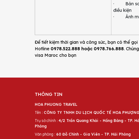
· Bản scan
điều kiện
· Ảnh mềm
Để tiết kiệm thời gian và công sức, bạn có thể gọi 
Hotline
0978.522.888 hoặc 0978.766.888
. Chúng
visa Maroc cho bạn
THÔNG TIN
HOA PHUONG TRAVEL
Tên :
CÔNG TY TNHH DU LỊCH QUỐC TẾ HOA PHƯỢN
Trụ sở chính :
4/2 Trần Quang Khải - Hồng Bàng - TP. Hả
Phòng
Văn phòng :
60 Đỗ Chính - Gia Viên - TP. Hải Phòng