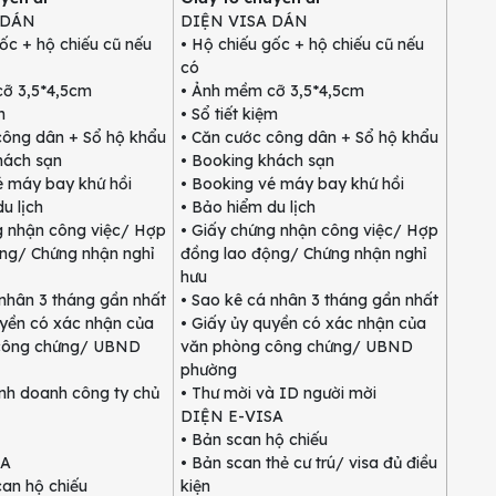
 DÁN
DIỆN VISA DÁN
ốc + hộ chiếu cũ nếu
• Hộ chiếu gốc + hộ chiếu cũ nếu
có
ỡ 3,5*4,5cm
• Ảnh mềm cỡ 3,5*4,5cm
m
• Sổ tiết kiệm
công dân + Sổ hộ khẩu
• Căn cước công dân + Sổ hộ khẩu
hách sạn
• Booking khách sạn
é máy bay khứ hồi
• Booking vé máy bay khứ hồi
u lịch
• Bảo hiểm du lịch
g nhận công việc/ Hợp
• Giấy chứng nhận công việc/ Hợp
ng/ Chứng nhận nghỉ
đồng lao động/ Chứng nhận nghỉ
hưu
 nhân 3 tháng gần nhất
• Sao kê cá nhân 3 tháng gần nhất
uyền có xác nhận của
• Giấy ủy quyền có xác nhận của
công chứng/ UBND
văn phòng công chứng/ UBND
phường
inh doanh công ty chủ
• Thư mời và ID người mời
DIỆN E-VISA
• Bản scan hộ chiếu
SA
• Bản scan thẻ cư trú/ visa đủ điều
n hộ chiếu
kiện