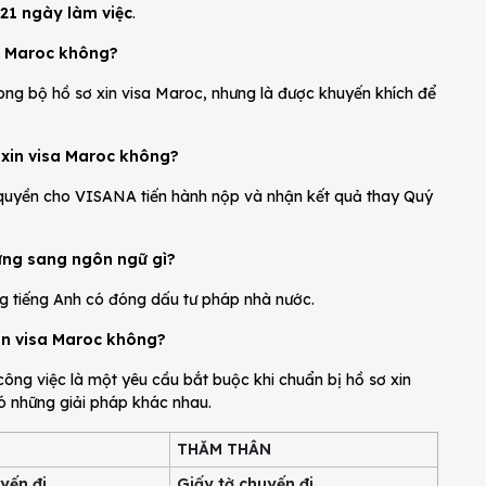
 21 ngày làm việc
.
sa Maroc không?
rong bộ hồ sơ xin visa Maroc, nhưng là được khuyến khích để
ụ xin visa Maroc không?
quyền cho VISANA tiến hành nộp và nhận kết quả thay Quý
hứng sang ngôn ngữ gì?
ng tiếng Anh có đóng dấu tư pháp nhà nước.
 xin visa Maroc không?
công việc là một yêu cầu bắt buộc khi chuẩn bị hồ sơ xin
có những giải pháp khác nhau.
THĂM THÂN
yến đi
Giấy tờ chuyến đi