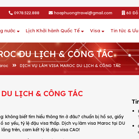
0978.522.888
hoaphuongtravel@gmail.com
60 Đỗ 
ng nước
Lịch Khởi hành Quốc Tế
Visa
Tin tức & Ưu
ROC DU LỊCH & CÔNG TÁC
aroc
DỊCH VỤ LÀM VISA MAROC DU LỊCH & CÔNG TÁC
 DU LỊCH & CÔNG TÁC
Ti
: không biết tìm hiểu thông tin ở đâu? chuẩn bị hồ sơ, giấy
ồ sơ yếu, tỷ lệ đậu visa thấp. Dịch vụ làm visa Maroc tại DU
ắng trên, cam kết tỷ lệ đậu visa CAO!