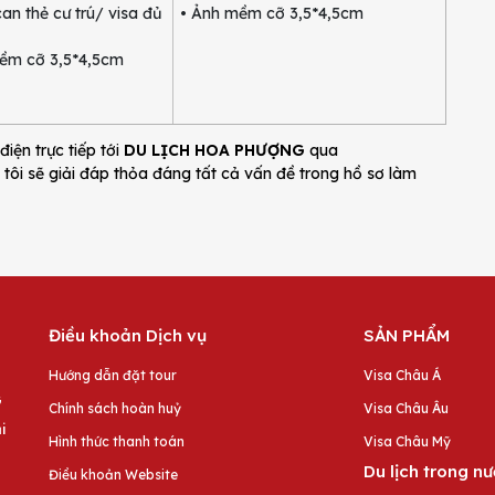
 thẻ cư trú/ visa đủ
• Ảnh mềm cỡ 3,5*4,5cm
 cỡ 3,5*4,5cm
điện trực tiếp tới
DU LỊCH HOA PHƯỢNG
qua
 tôi sẽ giải đáp thỏa đáng tất cả vấn đề trong hồ sơ làm
Điều khoản Dịch vụ
SẢN PHẨM
Hướng dẫn đặt tour
Visa Châu Á
G
Chính sách hoàn huỷ
Visa Châu Âu
i
Hình thức thanh toán
Visa Châu Mỹ
Du lịch trong n
Điều khoản Website