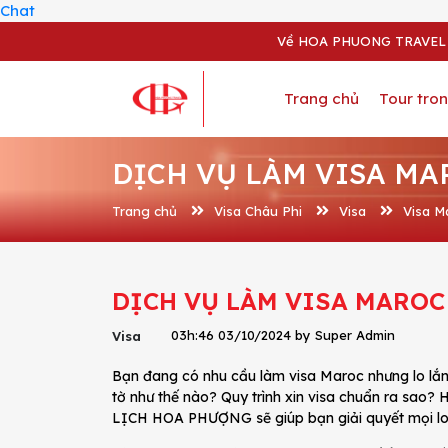
Chat
Về HOA PHUONG TRAVEL
Trang chủ
Tour tro
DỊCH VỤ LÀM VISA MA
Trang chủ
Visa Châu Phi
Visa
Visa M
DỊCH VỤ LÀM VISA MAROC
03h:46 03/10/2024 by Super Admin
Visa
Bạn đang có nhu cầu làm visa Maroc nhưng lo lắng
tờ như thế nào? Quy trình xin visa chuẩn ra sao? H
LỊCH HOA PHƯỢNG sẽ giúp bạn giải quyết mọi lo l