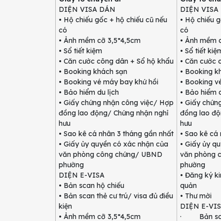
DIỆN VISA DÁN
DIỆN VISA
• Hộ chiếu gốc + hộ chiếu cũ nếu
• Hộ chiếu g
có
có
• Ảnh mềm cỡ 3,5*4,5cm
• Ảnh mềm c
• Sổ tiết kiệm
• Sổ tiết kiệ
• Căn cước công dân + Sổ hộ khẩu
• Căn cước 
• Booking khách sạn
• Booking k
• Booking vé máy bay khứ hồi
• Booking v
• Bảo hiểm du lịch
• Bảo hiểm d
• Giấy chứng nhận công việc/ Hợp
• Giấy chứn
đồng lao động/ Chứng nhận nghỉ
đồng lao độ
hưu
hưu
• Sao kê cá nhân 3 tháng gần nhất
• Sao kê cá
• Giấy ủy quyền có xác nhận của
• Giấy ủy q
văn phòng công chứng/ UBND
văn phòng 
phường
phường
DIỆN E-VISA
• Đăng ký k
• Bản scan hộ chiếu
quản
• Bản scan thẻ cư trú/ visa đủ điều
• Thư mời
kiện
DIỆN E-VI
• Ảnh mềm cỡ 3,5*4,5cm
· Bản sca