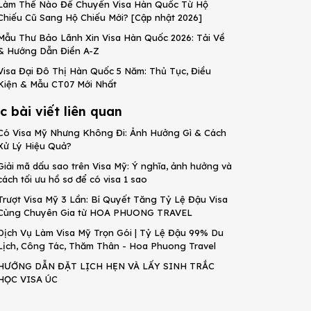
Làm Thế Nào Để Chuyển Visa Hàn Quốc Từ Hộ
Chiếu Cũ Sang Hộ Chiếu Mới? [Cập nhật 2026]
Mẫu Thư Bảo Lãnh Xin Visa Hàn Quốc 2026: Tải Về
& Hướng Dẫn Điền A-Z
Visa Đại Đô Thị Hàn Quốc 5 Năm: Thủ Tục, Điều
Kiện & Mẫu CT07 Mới Nhất
c bài viết liên quan
Có Visa Mỹ Nhưng Không Đi: Ảnh Hưởng Gì & Cách
Xử Lý Hiệu Quả?
Giải mã dấu sao trên Visa Mỹ: Ý nghĩa, ảnh hưởng và
cách tối ưu hồ sơ để có visa 1 sao
Trượt Visa Mỹ 3 Lần: Bí Quyết Tăng Tỷ Lệ Đậu Visa
Cùng Chuyên Gia từ HOA PHUONG TRAVEL
Dịch Vụ Làm Visa Mỹ Trọn Gói | Tỷ Lệ Đậu 99% Du
Lịch, Công Tác, Thăm Thân - Hoa Phuong Travel
HƯỚNG DẪN ĐẶT LỊCH HẸN VÀ LẤY SINH TRẮC
HỌC VISA ÚC