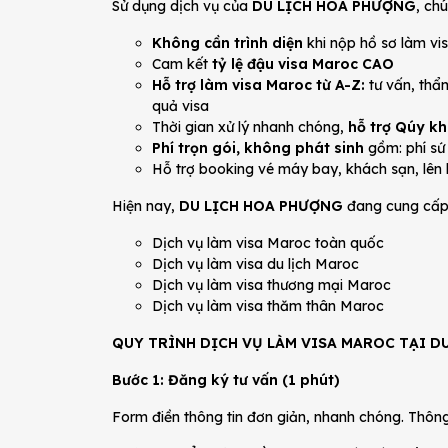
Sử dụng dịch vụ của
DU LỊCH HOA PHƯỢNG
, ch
Không cần trình diện
khi nộp hồ sơ làm vi
Cam kết
tỷ lệ đậu visa Maroc CAO
Hỗ trợ làm visa Maroc từ A-Z:
tư vấn, thẩm
quả visa
Thời gian xử lý nhanh chóng,
hỗ trợ Qúy k
Phí trọn gói, không phát sinh
gồm: phí sứ 
Hỗ trợ booking vé máy bay, khách sạn, lên lị
Hiện nay,
DU LỊCH HOA PHƯỢNG
đang cung cấp 
Dịch vụ làm visa Maroc toàn quốc
Dịch vụ làm visa du lịch Maroc
Dịch vụ làm visa thương mại Maroc
Dịch vụ làm visa thăm thân Maroc
QUY TRÌNH DỊCH VỤ LÀM VISA MAROC TẠI D
Bước 1: Đăng ký tư vấn (1 phút)
Form điền thông tin đơn giản, nhanh chóng. Thông