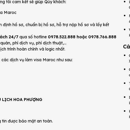
úng tôi cam kết sẽ giúp Qúy khách:
sa Maroc
 định hồ sơ, chuẩn bị hồ sơ, hỗ trợ nộp hồ sơ và lấy kết
hách 24/7
qua số hotline
0978.522.888 hoặc 0978.766.888
quán, phí dịch vụ, phí dịch thuật,…
Cá
ch trình hoàn chỉnh và logic nhất.
các dịch vụ làm visa Maroc như sau:
U LỊCH HOA PHƯỢNG
 tin được bảo mật an toàn.