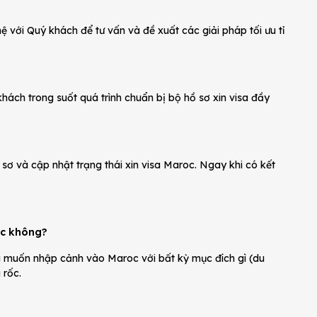
hệ với Quý khách để tư vấn và đề xuất các giải pháp tối ưu tỉ
ách trong suốt quá trình chuẩn bị bộ hồ sơ xin visa đầy
sơ và cập nhật trạng thái xin visa Maroc. Ngay khi có kết
oc không?
 muốn nhập cảnh vào Maroc với bất kỳ mục đích gì (du
 rốc.