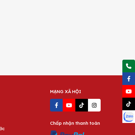
MẠNG XÃ HỘI
Chấp nhận thanh toán
ước