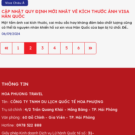
Visa Châu Á
CẬP NHẬT QUY ĐỊNH MỚI NHẤT VỀ KÍCH THƯỚC ẢNH VISA
HÀN QUỐC
Một tấm ảnh sai kích thước, sai màu sắc hay không đảm bảo chất lượng cũng
có thể là nguyên nhân khiến hồ sơ xin visa Hàn Quốc của bạn bị từ chối. Để
tránh xảy ra những trường hợp bị từ chối visa Hàn Quốc một cách đáng tiếc,
06/09/2024
DU LỊCH HOA PHƯỢNG đã tổng hợp những quy định mới nhất về kích thước
ảnh visa Hàn Quốc và một số quy định khác liên quan. Tìm hiểu chi tiết qua
bài dưới đây ngay!
1
2
3
4
5
6
THÔNG TIN
HOA PHUONG TRAVEL
Tên :
CÔNG TY TNHH DU LỊCH QUỐC TẾ HOA PHƯỢNG
Trụ sở chính :
4/2 Trần Quang Khải - Hồng Bàng - TP. Hải Phòng
Văn phòng :
60 Đỗ Chính - Gia Viên - TP. Hải Phòng
Hotline :
0978 522 888
Giấy phép Kinh doanh Dịch vụ Lữ hành Quốc tế số :
31-