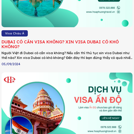
Visa Châu Á
DUBAI CÓ CẦN VISA KHÔNG? XIN VISA DUBAI CÓ KHÓ
KHÔNG?
Người Việt đi Dubai có cần visa không? Nếu cần thì thủ tục xin visa Dubai như
thế nào? Xin visa Dubai có khó không? Đến đây thì bạn đừng thấy có quá nhiều
câu hỏi về visa Dubai mà đổi luôn địa điểm du lịch nha. Cứ thong thả ngồi
05/09/2024
xuống và cùng DU LỊCH HOA PHƯỢNG giải đáp những thắc mắc này nhanh
chóng nhé.