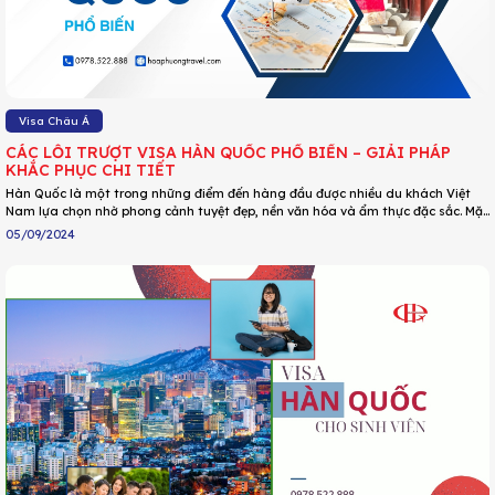
Visa Châu Á
CÁC LỖI TRƯỢT VISA HÀN QUỐC PHỔ BIẾN – GIẢI PHÁP
KHẮC PHỤC CHI TIẾT
Hàn Quốc là một trong những điểm đến hàng đầu được nhiều du khách Việt
Nam lựa chọn nhờ phong cảnh tuyệt đẹp, nền văn hóa và ẩm thực đặc sắc. Mặc
dù đã có nhiều chính sách nới lỏng cho việc xét duyệt hồ sơ, thế nhưng vẫn có
05/09/2024
rất nhiều trường hợp bị đánh trượt mà không biết lý do chính xác. DU LỊCH
HOA PHƯỢNG đã tổng hợp 5 lỗi trượt visa phổ biến và cách khắc phục,tìm hiểu
ngay qua bài dưới đây nh