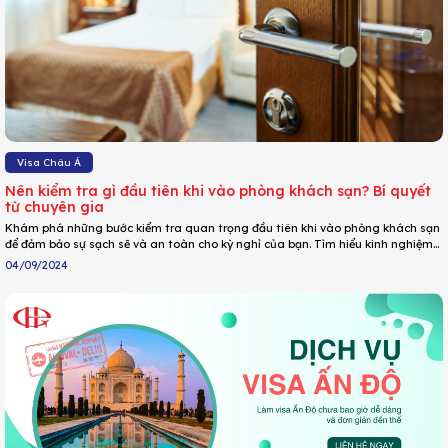
Visa Châu Á
Nên kiểm tra gì đầu tiên khi vào phòng khách sạn? Bí quyết
từ chuyên gia
Khám phá những bước kiểm tra quan trọng đầu tiên khi vào phòng khách sạn
để đảm bảo sự sạch sẽ và an toàn cho kỳ nghỉ của bạn. Tìm hiểu kinh nghiệm
từ các chuyên gia du lịch và nhân viên dọn phòng.
04/09/2024