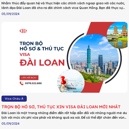
Nhằm thúc đẩy quan hệ và thực hiện các chính sách ngoại giao với các nước,
lãnh đạo Đài Loan đã cho ra đời chính sách visa Quan Hồng. Bạn đã thực sự
hiểu về visa Quan Hồng Đài Loan? Visa Quan Hồng được áp dụng cho những
05/09/2024
đối tượng nào? Cùng theo dõi bài viết để có được những thông tin chi tiết và
hữu ích nhé!
Visa Châu Á
TRỌN BỘ HỒ SƠ, THỦ TỤC XIN VISA ĐÀI LOAN MỚI NHẤT
Đài Loan là một trong những điểm đến rất hấp dẫn đối với những người mê du
lịch với mức chi phí vừa phải và không quá xa xôi. Để có thể đặt chân đến vùng
đất xinh đẹp ấy, thứ bạn không thể thiếu là tấm visa. Liệu bạn có nằm trong
05/09/2024
nhóm đối tượng được miễn visa Đài Loan? Cách xin visa đi Đài Loan ra sao? Hồ