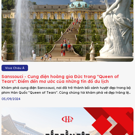
Visa Châu Á
Sanssouci - Cung điện hoàng gia Đức trong "Queen of
Tears": Điểm đến mơ ước của những tín đồ du lịch
Khám phá cung điện Sanssouci, nơi đã trở thành bối cảnh tuyệt đẹp trong bộ
phim Hàn Quốc "Queen of Tears". Cùng chúng tôi khám phá vẻ đẹp tráng lệ
của kiến trúc Baroque, vườn hoa rực rỡ và những câu chuyện lịch sử thú vị tại
05/09/2024
đây.