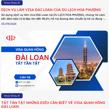
Visa Châu Á
DỊCH VỤ LÀM VISA ĐÀI LOAN CỦA DU LỊCH HOA PHƯỢNG
Sử dụng dịch vụ làm visa Đài Loan tại DU LỊCH HOA PHƯỢNG, chúng tôi cam
kết: đảm bảo tỷ lệ đậu lên đến 98,6%; hỗ trợ đương đơn chuẩn bị hồ sơ đúng -
đủ theo yêu cầu Đại sứ quán; đồng hành cùng đương đơn trong mọi khâu: tư
05/09/2024
vấn, thẩm định hồ sơ, nộp hồ sơ và nhận kết quả; không phát sinh phí: phí trọn
gói gồm phí sứ quán, phí Trung tâm tủy thác, phí dịch vụ ; nhận visa sau vài
ngày...
Visa Châu Á
TẤT TẦN TẬT NHỮNG ĐIỀU CẦN BIẾT VỀ VISA QUAN HỒNG
ĐÀI LOAN