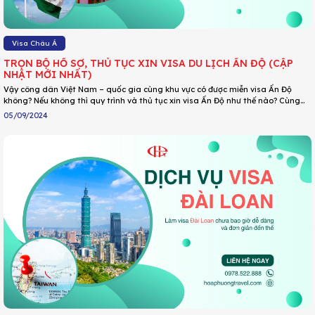
Visa Châu Á
TRỌN BỘ HỒ SƠ, THỦ TỤC XIN VISA DU LỊCH ẤN ĐỘ (CẬP
NHẬT MỚI NHẤT)
Vậy công dân Việt Nam – quốc gia cùng khu vực có được miễn visa Ấn Độ
không? Nếu không thì quy trình và thủ tục xin visa Ấn Độ như thế nào? Cùng
tìm hiểu chi tiết qua bài viết sau của DU LỊCH HOA PHƯỢNG nhé!
05/09/2024